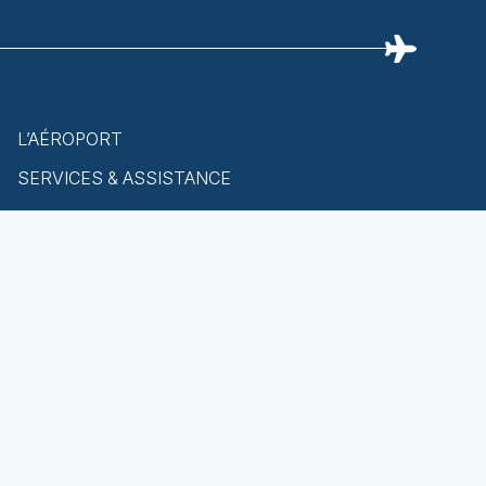
L’AÉROPORT
SERVICES & ASSISTANCE
PILOTES & COMPAGNIES
ENVIRONNEMENT
ÉVÈNEMENTIEL
Découverte de la presqu’île
Politique générale de protection des données
personnelles
Mentions légales