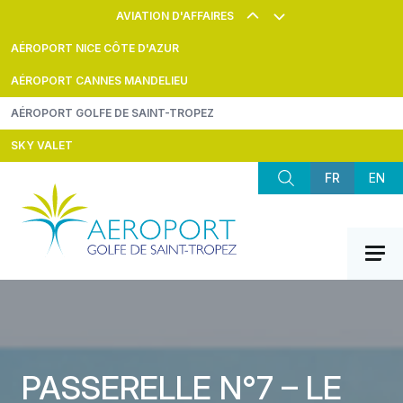
Aller au contenu
AVIATION D'AFFAIRES
AÉROPORT NICE CÔTE D'AZUR
AÉROPORT CANNES MANDELIEU
AÉROPORT GOLFE DE SAINT-TROPEZ
SKY VALET
FR
EN
PASSERELLE N°7 – LE