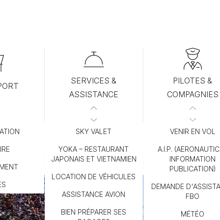
ORT CANNES MANDELIEU
AÉROPORT GOLFE DE SAIN
L’AÉROPORT DU GOLFE DE SAINT-TROPEZ
RECH
SERVICES &
PILOTES &
PORT
ASSISTANCE
COMPAGNIES
ATION
SKY VALET
VENIR EN VOL
IRE
YOKA – RESTAURANT
A.I.P. (AERONAUTI
JAPONAIS ET VIETNAMIEN
INFORMATION
MENT
PUBLICATION)
LOCATION DE VÉHICULES
ÈS
DEMANDE D'ASSIST
ASSISTANCE AVION
FBO
BIEN PRÉPARER SES
MÉTÉO