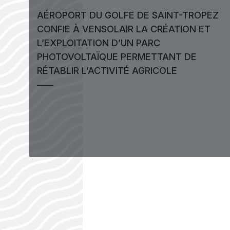
AÉROPORT DU GOLFE DE SAINT-TROPEZ
CONFIE À VENSOLAIR LA CRÉATION ET
L’EXPLOITATION D’UN PARC
PHOTOVOLTAÏQUE PERMETTANT DE
RÉTABLIR L’ACTIVITÉ AGRICOLE