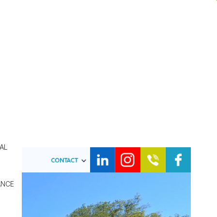
T-TROPEZ
SKY VALET
ERCHE
FR
EN
ENVIRONNEMENT
ÉVÈNEMENTIEL
CAL
ANCE